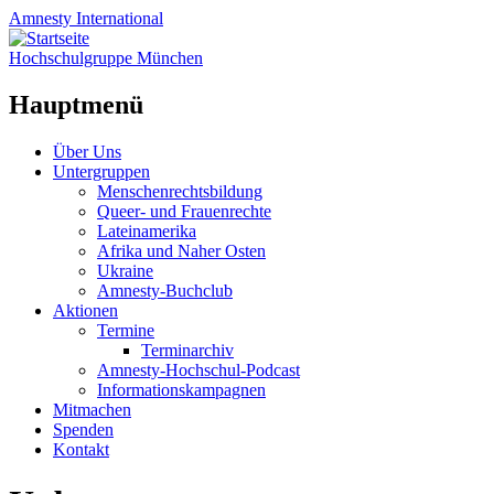
Amnesty
International
Hochschulgruppe München
Hauptmenü
Zum
Über Uns
Inhalt
Untergruppen
springen
Menschenrechtsbildung
Queer- und Frauenrechte
Lateinamerika
Afrika und Naher Osten
Ukraine
Amnesty-Buchclub
Aktionen
Termine
Terminarchiv
Amnesty-Hochschul-Podcast
Informationskampagnen
Mitmachen
Spenden
Kontakt