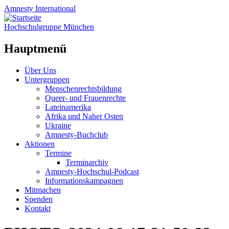
Amnesty
International
Hochschulgruppe München
Hauptmenü
Zum
Über Uns
Inhalt
Untergruppen
springen
Menschenrechtsbildung
Queer- und Frauenrechte
Lateinamerika
Afrika und Naher Osten
Ukraine
Amnesty-Buchclub
Aktionen
Termine
Terminarchiv
Amnesty-Hochschul-Podcast
Informationskampagnen
Mitmachen
Spenden
Kontakt